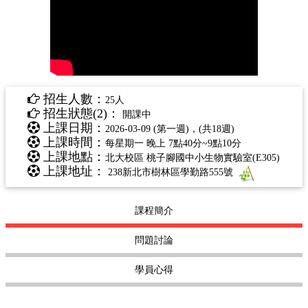
招生人數：
25人
招生狀態(2)：
開課中
上課日期：
2026-03-09 (第一週)，(共18週)
上課時間：
每星期一 晚上 7點40分~9點10分
上課地點：
北大校區 桃子腳國中小生物實驗室(E305)
上課地址：
238新北市樹林區學勤路555號
課程簡介
問題討論
學員心得