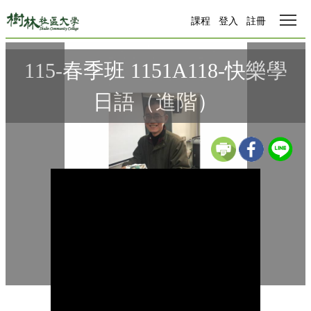
Tog
課程
登入
註冊
115-春季班 1151A118-快樂學
日語（進階）