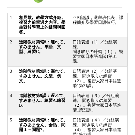
1
相見歡。教學方式介紹。
互相認識，選舉班代表，課
複習之前學過之內容。學
程簡介及學習日語技巧。
生對於學習上的疑問與回
答。
2
進階教材第9課：遅れて、
口語表達（1）／分組演
すみません。単語、文
練。
型、練習C。
聞き取りの練習（１）。複
習大家日本語進階1第31
課。
3
進階教材第9課：遅れて、
口語表達（2）／分組演
すみません。文型、例
練。 聞き取りの練習
文。
（2）。複習大家日本語進
階1第31課。
4
進階教材第9課：遅れて、
口語表達（３）／分組演
すみません。練習A,練習
練。 聞き取りの練習
B。
（2）。複習大家日本語進
階1第32課。
5
進階教材第9課：遅れて、
口語表達（４）／分組演
すみあません。会話、問
練。 聞き取りの練習
題１～問題7。
（4）。複習大家日本語進
階1第32課。