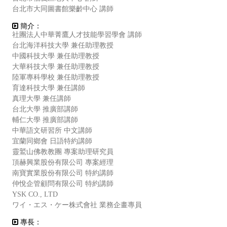
台北市大同圖書館樂齡中心 講師
簡介：
社團法人中華菁鷹人才技能學習學會 講師
台北海洋科技大學 兼任助理教授
中國科技大學 兼任助理教授
大華科技大學 兼任助理教授
陸軍專科學校 兼任助理教授
育達科技大學 兼任講師
真理大學 兼任講師
台北大學 推廣部講師
輔仁大學 推廣部講師
中華語文研習所 中文講師
宜蘭同鄉會 日語特約講師
靈鷲山佛教教團 專案助理研究員
頂赫興業股份有限公司 專案經理
南寶實業股份有限公司 特約講師
仲悅企管顧問有限公司 特約講師
YSK CO., LTD
ワイ・エス・ケー株式會社 業務企畫專員
專長：