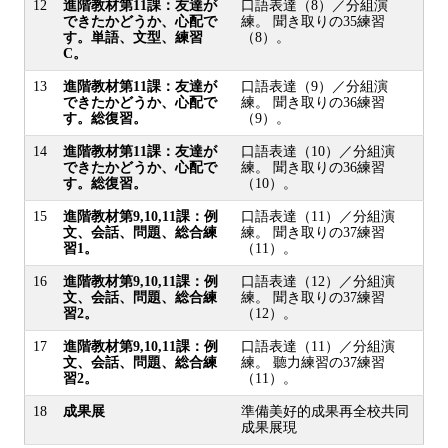
12
進階教材第11課：友達が
口語表達（8）／分組演
できたかどうか、心配で
練。 聞き取りの35練習
す。単語、文型、練習
（8）。
C。
13
進階教材第11課：友達が
口語表達（9）／分組演
できたかどうか、心配で
練。 聞き取りの36練習
す。総復習。
（9）。
14
進階教材第11課：友達が
口語表達（10）／分組演
できたかどうか、心配で
練。 聞き取りの36練習
す。総復習。
（10）。
15
進階教材第9,10,11課：例
口語表達（11）／分組演
文、会話、問題、総合練
練。 聞き取りの37練習
習1。
（11）。
16
進階教材第9,10,11課：例
口語表達（12）／分組演
文、会話、問題、総合練
練。 聞き取りの37練習
習2。
（12）。
17
進階教材第9,10,11課：例
口語表達（11）／分組演
文、会話、問題、総合練
練。 聽力練習の37練習
習2。
（11）。
18
成果展
準備美好的成果再全校共同
成果展現