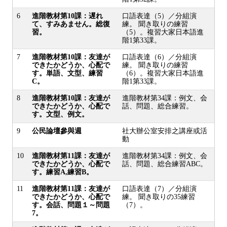
6
進階教材第10課：遅れ
口語表達（5）／分組演
て、すみあません。総復
練。 聞き取りの練習
習。
（5）。複習大家日本語進
階1第33課。
7
進階教材第10課：友達が
口語表達（6）／分組演
できたかどうか、心配で
練。 聞き取りの練習
す。単語、文型、練習
（6）。複習大家日本語進
C。
階1第33課。
8
進階教材第10課：友達が
進階教材第34課：例文、会
できたかどうか、心配で
話、問題、総合練習。
す。文型、例文。
9
公民論壇參與週
社大辦公室安排之講座或活
動
10
進階教材第11課：友達が
進階教材第34課：例文、会
できたかどうか、心配で
話、問題、総合練習ABC。
す。練習A,練習B。
11
進階教材第11課：友達が
口語表達（7）／分組演
できたかどうか、心配で
練。 聞き取りの35練習
す。会話、問題１～問題
（7）。
7。