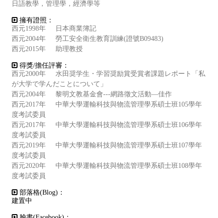
日語教學，管理學，經濟學等
擁有證照：
西元1998年 日本商業簿記
西元2004年 勞工安全衛生教育訓練(證號B09483)
西元2015年 助理教授
得獎/擔任評審：
西元2000年 水田奨学生・学習奨励賞受賞者課題レポート「私
が大学で学んだことについて」
西元2004年 黎明文教基金會---網路徵文活動—佳作
西元2017年 中華大學運輸科技與物流管理學系碩士班105學年
度考試委員
西元2017年 中華大學運輸科技與物流管理學系碩士班106學年
度考試委員
西元2019年 中華大學運輸科技與物流管理學系碩士班107學年
度考試委員
西元2020年 中華大學運輸科技與物流管理學系碩士班108學年
度考試委員
部落格(Blog)：
建置中
臉書(Facebook)：