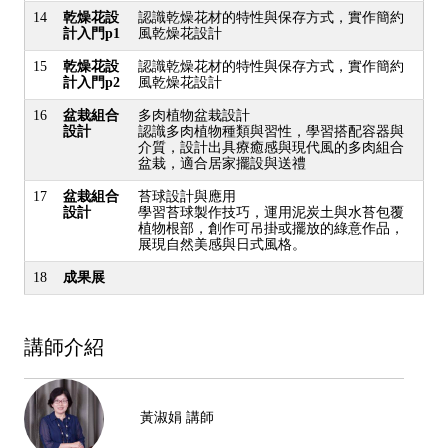
14
乾燥花設
認識乾燥花材的特性與保存方式，實作簡約
計入門p1
風乾燥花設計
15
乾燥花設
認識乾燥花材的特性與保存方式，實作簡約
計入門p2
風乾燥花設計
16
盆栽組合
多肉植物盆栽設計
設計
認識多肉植物種類與習性，學習搭配容器與
介質，設計出具療癒感與現代風的多肉組合
盆栽，適合居家擺設與送禮
17
盆栽組合
苔球設計與應用
設計
學習苔球製作技巧，運用泥炭土與水苔包覆
植物根部，創作可吊掛或擺放的綠意作品，
展現自然美感與日式風格。
18
成果展
講師介紹
黃淑娟 講師