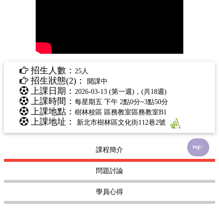
招生人數：
25人
招生狀態(2)：
開課中
上課日期：
2026-03-13 (第一週)，(共18週)
上課時間：
每星期五 下午 2點0分~3點50分
上課地點：
樹林校區 區務教室區務教室B1
上課地址：
新北市樹林區文化街112巷2號
top↑
課程簡介
問題討論
學員心得