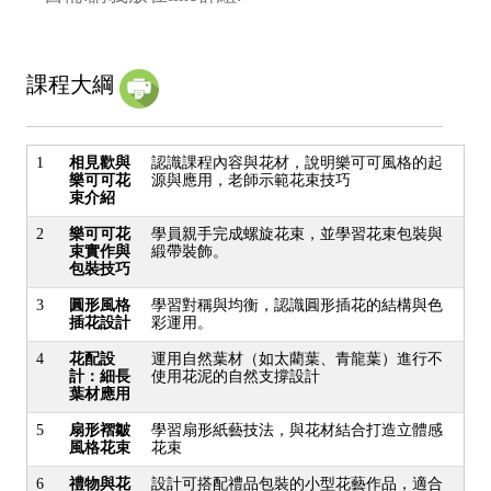
課程大綱
1
相見歡與
認識課程內容與花材，說明樂可可風格的起
樂可可花
源與應用，老師示範花束技巧
束介紹
2
樂可可花
學員親手完成螺旋花束，並學習花束包裝與
束實作與
緞帶裝飾。
包裝技巧
3
圓形風格
學習對稱與均衡，認識圓形插花的結構與色
插花設計
彩運用。
4
花配設
運用自然葉材（如太藺葉、青龍葉）進行不
計：細長
使用花泥的自然支撐設計
葉材應用
5
扇形褶皺
學習扇形紙藝技法，與花材結合打造立體感
風格花束
花束
6
禮物與花
設計可搭配禮品包裝的小型花藝作品，適合