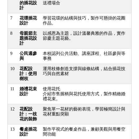
的插花設
送禮場合
計
7
花環插花
學習花環的結構與技巧，製作可懸掛的花圈
設計
作品。
8
母親節主
以感恩為主題，設計溫馨典雅的作品，實作
題插花設
節慶主題花藝。
計
9
公民週參
本校認列公共活動、講座課程、社區參與等
與
事務
10
花配設
運用枝條創造支撐與線條結構，結合插花技
計：使用
巧與自然素材
樹枝
11
婚禮花束
使用花托
設計
介紹市售握柄與花托使用方式，製作精緻婚
禮花束。
12
花配設
聚焦單一花材的藝術表現，學習極簡設計與
計：一枝
花材重點突顯
花的裝飾
13
餐桌插花
製作平視式的餐桌作品，兼顧美觀與用餐空
設計
間功能