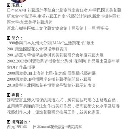
現職：
日本MAMI 花藝設計學院台北指定教室責任者.中華民國真美花藝
研究會/常務理事.生活花藝工作室/花藝設計講師.新北市樹林區社
區大學/創意美學花藝講師
新北市樹林區鄉土文化藝文協會第十屆及第十一屆/理事長
簡介：
1998參與日本九州大分縣[MAMI生活讚花.竹]展出
2001應邀國際花友會現場示範表演
2001起至今帶領學生參與真美花藝研究會年度花藝大展
2002.2003參與鶯歌陶瓷博物館北陶奬[花與陶]作品展出及嘉年華
會DIY 作品指導
2008應邀參加[上海第七屆-花之韻]國際插花藝術展
2009應邀參加福州兩岸金橋花藝學院開幕花藝展
2010參與台北國際花卉博覽會爭豔館花藝示範表演
專長：
課程豐富且溶入環保的樂活方式，將花藝技巧用心去發現自然，
並用簡單易懂的手法創作出美好作品，提高藝術文化水準及培養
花藝創作人才，促進花藝研究推展工作，並美化家園。
擁有證照：
西元1991年 日本mami花藝設計學院講師